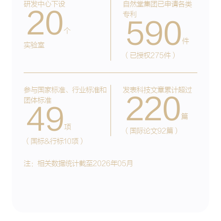
研发中心下设
自然堂集团已申请各类
20
专利
590
个
件
实验室
（已授权275件）
参与国家标准、行业标准和
发表科技文章累计超过
220
团体标准
49
篇
项
（国际论文92篇）
（国标&行标10项）
注：相关数据统计截至2026年05月