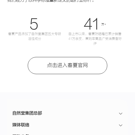
我们致力于以科学标准重新定义防晒行业标杆。
5
41
万+
春夏产品添加了自然堂集团五大专研
自上市以来，春夏防晒霜已累计销售
活性成分
41万余支，复购率高且广受消费者好
评
点击进入春夏官网
自然堂集团总部
媒体联络