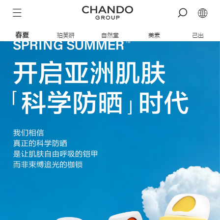
春夏
珀芙研
自然堂
美素
己出