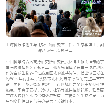
上海科技馆进化与比较生物研究室主任、生态学博士、副
研究员张伟专题分享
中国科学院青藏高原研究所研究员张林博士作《神奇的东
喜马拉雅植被》专题分享，他系统阐释了东喜马拉雅地区
作为全球生物多样性热点区域的独特价值，指出该区域在
约50公里内形成了从热带雨林到寒带冰缘的完整垂直带
谱，堪称“地球微缩景观”。该区域作为全球生物多样性
热点，孕育了云杉、冷杉、杜鹃等独特植被群系，雅鲁藏
布江大峡谷的水汽通道效应塑造了其特殊的生态格局，为
生物多样性研究与保护提供了关键样本。