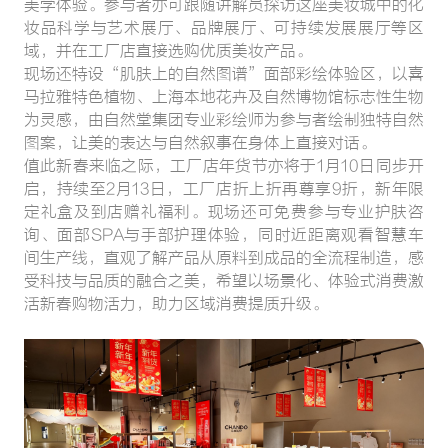
美学体验。参与者亦可跟随讲解员探访这座美妆城中的化
妆品科学与艺术展厅、品牌展厅、可持续发展展厅等区
域，并在工厂店直接选购优质美妆产品。
现场还特设“肌肤上的自然图谱”面部彩绘体验区，以喜
马拉雅特色植物、上海本地花卉及自然博物馆标志性生物
为灵感，由自然堂集团专业彩绘师为参与者绘制独特自然
图案，让美的表达与自然叙事在身体上直接对话。
值此新春来临之际，工厂店年货节亦将于1月10日同步开
启，持续至2月13日，工厂店折上折再尊享9折，新年限
定礼盒及到店赠礼福利。现场还可免费参与专业护肤咨
询、面部SPA与手部护理体验，同时近距离观看智慧车
间生产线，直观了解产品从原料到成品的全流程制造，感
受科技与品质的融合之美，希望以场景化、体验式消费激
活新春购物活力，助力区域消费提质升级。