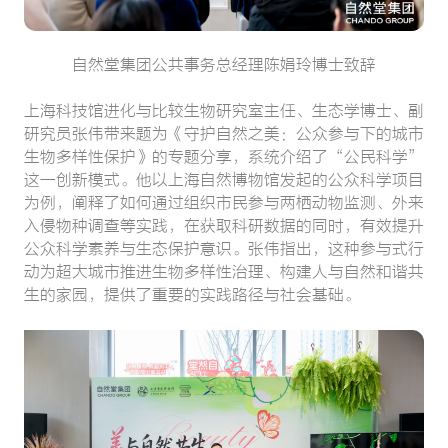
自然堂集团公共事务总经理陈娟玲博士致辞
上海科技馆进化与比较生物研究室主任、生态学博士、副
研究员张伟带来题为《守护自然之美：公众参与下的城市
生物多样性保护》的专题分享，系统介绍了“公民科学”
这一创新模式。他以上海自然博物馆发起的公众科学项目
为例，阐释了如何通过组织市民参与两栖动物监测、外来
入侵物种调查等实践，在获取科研数据的同时，有效提升
公众科学素养与生态保护意识。张伟指出，这种参与式行
动为超大城市推进生物多样性治理、构建人与自然和谐共
生的家园，提供了重要的实践路径与社会基础。